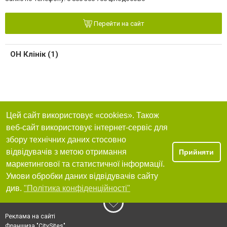
Перейти на сайт
ОН Клінік (1)
Цей сайт використовує «cookies». Також
веб-сайт використовує інтернет-сервіс для
збору технічних даних стосовно
відвідувачів з метою отримання
Прийняти
маркетингової та статистичної інформації.
Умови обробки даних відвідувачів сайту
див.
"Політика конфіденційності"
Реклама на сайті
Франшиза "CitySites"