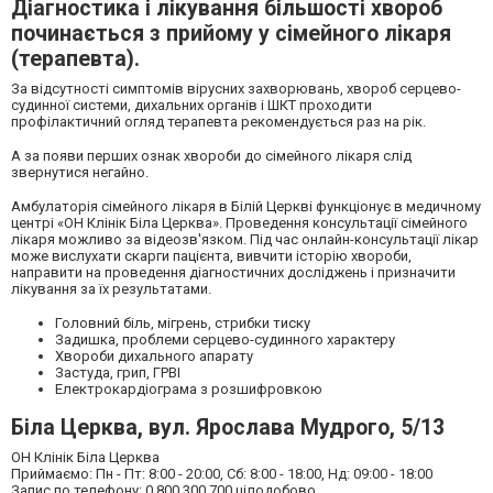
Діагностика і лікування більшості хвороб
починається з прийому у сімейного лікаря
(терапевта).
За відсутності симптомів вірусних захворювань, хвороб серцево-
судинної системи, дихальних органів і ШКТ проходити
профілактичний огляд терапевта рекомендується раз на рік.
А за появи перших ознак хвороби до сімейного лікаря слід
звернутися негайно.
Амбулаторія сімейного лікаря в Білій Церкві функціонує в медичному
центрі «ОН Клінік Біла Церква». Проведення консультації сімейного
лікаря можливо за відеозв'язком. Під час онлайн-консультації лікар
може вислухати скарги пацієнта, вивчити історію хвороби,
направити на проведення діагностичних досліджень і призначити
лікування за їх результатами.
Головний біль, мігрень, стрибки тиску
Задишка, проблеми серцево-судинного характеру
Хвороби дихального апарату
Застуда, грип, ГРВІ
Електрокардіограма з розшифровкою
Біла Церква, вул. Ярослава Мудрого, 5/13
ОН Клінік Біла Церква
Приймаємо: Пн - Пт: 8:00 - 20:00, Сб: 8:00 - 18:00, Нд: 09:00 - 18:00
Запис по телефону: 0 800 300 700 цілодобово