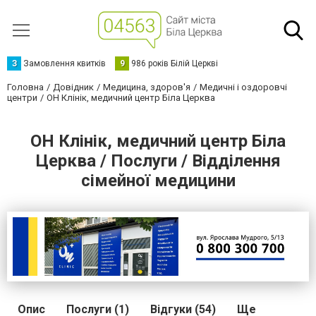
З
Замовлення квитків
9
986 років Білій Церкві
Головна
Довідник
Медицина, здоров'я
Медичні і оздоровчі
центри
ОН Клінік, медичний центр Біла Церква
ОН Клінік, медичний центр Біла
Церква / Послуги / Відділення
сімейної медицини
Опис
Послуги (1)
Відгуки (54)
Ще