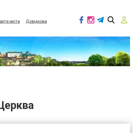
арта міста
Довідкова
 Церква