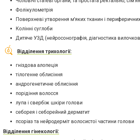
Чоловічі статеві органи, та простата ректально, сім'ян
Фолікулометрія
Поверхневі утворення м'яких тканин і периферични
Колінні суглоби
Дитяче УЗД (нейросонографія, діагностика вилочков
Відділення трихології:
гніздова алопеція
тілогенне облисіння
андрогенетичне облисіння
порідіння волосся
лупа і свербіж шкіри голови
себорея і себорейний дерматит
псоріаз та нейродерміт волосистої частини голови
Відділення гінекології: