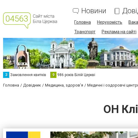
Новини
Дові
Головна
Нерухомість
Вака
Транспорт
Реклама на сайті
З
Замовлення квитків
9
986 років Білій Церкві
Головна
Довідник
Медицина, здоров'я
Медичні і оздоровчі центр
ОН Клі