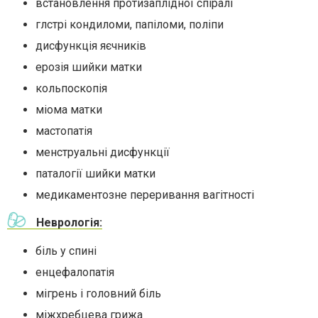
встановлення протизаплідної спіралі
глстрі кондиломи, папіломи, поліпи
дисфункція яєчників
ерозія шийки матки
кольпоскопія
міома матки
мастопатія
менструальні дисфункції
паталогії шийки матки
медикаментозне переривання вагітності
Неврологія:
біль у спині
енцефалопатія
мігрень і головний біль
міжхребцева грижа