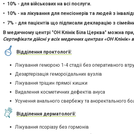
• 10% - для військових на всі послуги.
• 10% - на лікування для пенсіонерів та людей з інвалід
•
7% - для пацієнтів що підписали декларацію з сімейн
В медичному центрі "ОН Клінік Біла Церква" можна прид
Сертифікати дійсні у всіх медичних центрах «ОН Клінік» в
Відділення проктології:
Лікування геморою 1-4 стадії без оперативного втр
Дезартерізація гемороїдальних вузлів
Лікування тріщин прямої кишки
Видалення косметичних дефектів ануса
Усунення анального свербежу та аноректального б
Відділення дерматології:
Лікування псоріазу без гормонів