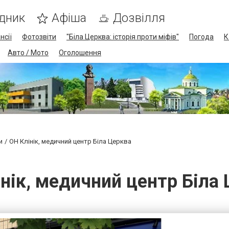
дник
Афіша
Дозвілля
нсії
Фотозвіти
"Біла Церква: історія проти міфів"
Погода
К
Авто / Мото
Оголошення
и
ОН Клінік, медичний центр Біла Церква
нік, медичний центр Біла