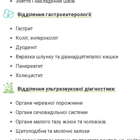
Зняття і накладення швів
Відділення гастроентерології:
Гастрит
Коліт, ентероколіт
Дуоденіт
Виразка шлунку та дванадцятипалої кишки
Панкреатит
Холецистит
Відділення ультразвукової діагностики:
Органи черевної порожнини
Органи сечовидільної системи
Органи малого тазу жінок та чоловіків
Щитоподібна та молочні залози