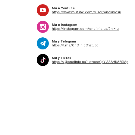
Ми в Youtube
https://www.youtube.com//user/onclinicsu
Ми в Instagram
https://instagram.com/onclinic.ua/?hl=ru
Ми у Telegram
https://t.me/OnClinicChatBot
Ми у TikTok
https:///@onclinic.ua?_d=secCgYIASAHKAESMgowBwlu09jEus%2Fyo9bKRJ7n5kvbNcHiTnZw%2FilAFeIGzz6uwgwfNGzHp6urR30yQVR5GgA%3D&language=ru&sec_uid=MS4wLjABAAAAE8o-nhYl-8TGM_e9UQjQhJLFxDal2PO3sVSFINfCV3_a9jTiLI2CTwBQ-Cq9JHVj&sec_user_id=MS4wLjABAAAAuyfcItXAh3SSz21TmgK0coO2chKrrfX6Qc5I-tI-KQAxpZ4CIyeQOKZDar81VKNt&share_app_name=musically&share_author_id=6811085572289332230&share_link_id=746827b1-a326-480b-b683-54f78ffcbdc8&timestamp=1614853713&u_code=dacmfe99114cck&am=