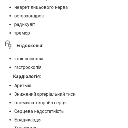
неврит лицьового нерва
остеохондроз
радикуліт
тремор
Ендоскопія:
колоноскопія
гастроскопія
Кардіологія:
Аритмія
Знижений артеріальний тиск
Ішемічна хвороба серця
Серцева недостатність
Брадикардія