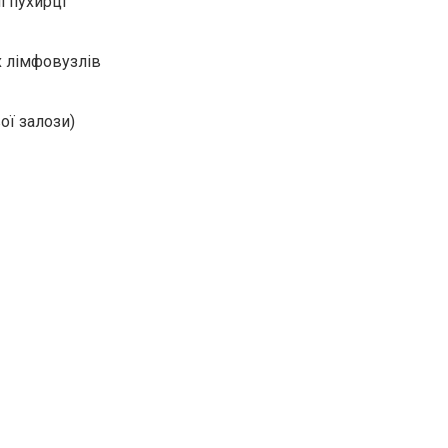
і пухирці
х лімфовузлів
ої залози)