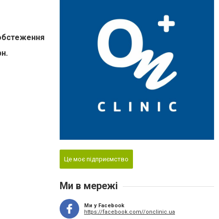
і обстеження
рн.
Це моє підприємство
Ми в мережі
Ми у Facebook
https://facebook.com//onclinic.ua