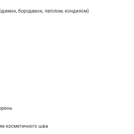
димок, бородавок, папілом, кондилом)
ворень
ям косметичного шва