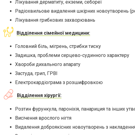
Лікування дерматиту, екземи, себореї
Радіохвильове видалення шкірних новоутворень (ро
Лікування грибкових захворювань
Відділення сімейної медицини:
Головний біль, мігрень, стрибки тиску
Задишка, проблеми серцево-судинного характеру
Хвороби дихального апарату
Застуда, грип, ГРВІ
Електрокардіограма з розшифровкою
Відділення хірургії:
Розтин фурункула, пароніхія, панариция та інших ут
Висічення врослого нігтя
Видалення доброякісних новоутворень з накладенн